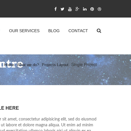
?
OUR SERVICES
BLOG
CONTACT
Single Project
Home
What we do?
Projects Layout
LE HERE
sit amet, consectetur adipisicing elit, sed do eiusmod
 ut labore et dolore magna aliqua. Ut enim ad minim