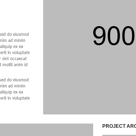
, sed do eiusmod
 enim ad minim
aliquip ex ea
rit in voluptate
ur sint occaecat
t mollit anim id
, sed do eiusmod
 enim ad minim
aliquip ex ea
rit in voluptate
PROJECT AR