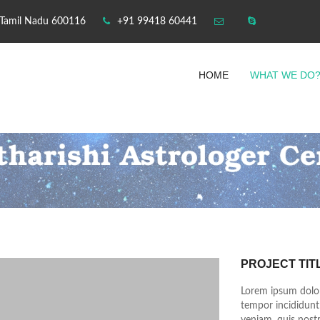
 Tamil Nadu 600116
+91 99418 60441
HOME
WHAT WE DO
PROJECT TIT
Lorem ipsum dolor 
tempor incididunt