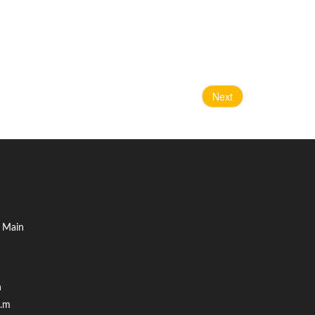
Next
 Main
n
p.m