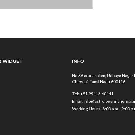
R WIDGET
INFO
No 36 arunasalam, Udhaya Nagar 
Chennai, Tamil Nadu 600116
Tel: +91 99418 60441
Email: info@astrologerinchennai.i
Working Hours: 8:00 a.m - 9:00 p