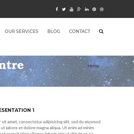
OUR SERVICES
BLOG
CONTACT
Home
ESENTATION 1
 sit amet, consectetur adipisicing elit, sed do eiusmod
 ut labore et dolore magna aliqua. Ut enim ad minim
ud exercitation ullamco laboris nisi ut aliquip ex ea