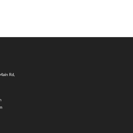
Main Rd,
n
.m