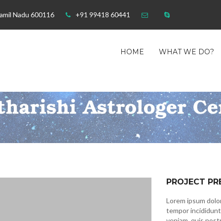
Tamil Nadu 600116
+91 99418 60441
HOME
WHAT WE DO?
PROJECT PR
Lorem ipsum dolor
tempor incididunt
veniam, quis nostr