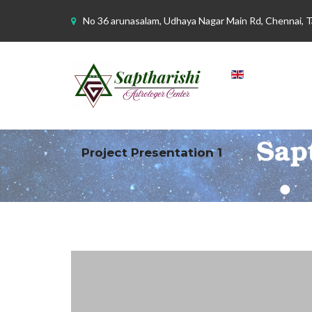
No 36 arunasalam, Udhaya Nagar Main Rd, Chennai, 
Project Presentation 1