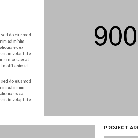
t, sed do eiusmod
enim ad minim
aliquip ex ea
rit in voluptate
ur sint occaecat
t mollit anim id
t, sed do eiusmod
enim ad minim
aliquip ex ea
rit in voluptate
PROJECT AR